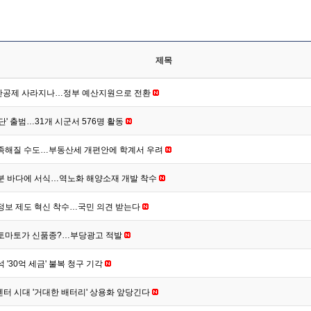
제목
산공제 사라지나…정부 예산지원으로 전환
단' 출범…31개 시군서 576명 활동
족해질 수도…부동산세 개편안에 학계서 우려
분 바다에 서식…역노화 해양소재 개발 착수
정보 제도 혁신 착수…국민 의견 받는다
 토마토가 신품종?…부당광고 적발
 '30억 세금' 불복 청구 기각
이터센터 시대 '거대한 배터리' 상용화 앞당긴다