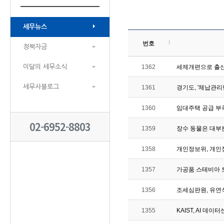
세무뉴스
번호
정책자금
이달의 세무소식
1362
세제개편으로 출
세무사블로그
1361
경기도, '체납관리
1360
임대주택 공급 부
02-6952-8803
1359
장수 동물은 대부
1358
개인정보위, 개인
1357
가공품 스테비아
1356
조세심판원, 유연석
1355
KAIST, AI 데